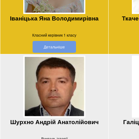
Іваніцька Яна Володимирівна
Ткаче
Класний керівник 1 класу
Детальніше
Шурхно Андрій Анатолійович
Галіц
Вчитель історії