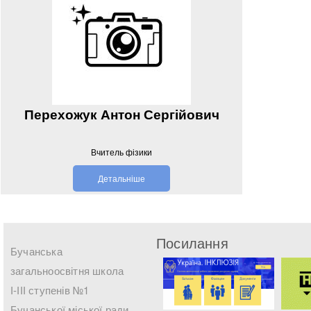
Перехожук Антон Сергійович
Вчитель фізики
Детальніше
Посилання
Бучанська
загальноосвітня школа
І-ІІІ ступенів №1
Бучанської міської ради