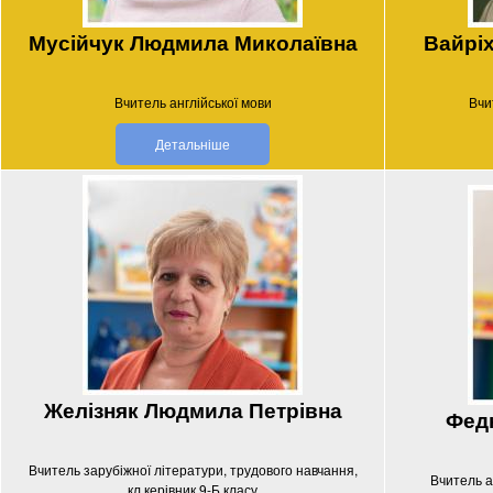
Мусійчук Людмила Миколаївна
Вайрі
Вчитель англійської мови
Вчит
Детальніше
Желізняк Людмила Петрівна
Фед
Вчитель зарубіжної літератури, трудового навчання,
Вчитель ан
кл.керівник 9-Б класу