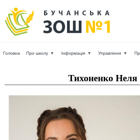
Пер
ос
b-scho
со
Головна
Про школу
Інформація
Управління
Пр
Вы здесь
Тихоненко Неля 