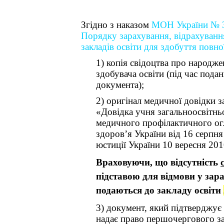
Згідно з наказом
МОН України № 36
Порядку зарахування, відрахуванн
закладів освіти для здобуття повно
1) копія свідоцтва про народж
здобувача освіти (під час пода
документа);
2)
оригінал медичної довідки 
«Довідка учня загальноосвітнь
медичного профілактичного ог
здоров’я України від 16 серпн
юстиції України 10 вересня 20
Враховуючи, що відсутність
підставою для відмови у зар
подаються до закладу освіти
3) документ, який підтверджує 
надає право першочергового з