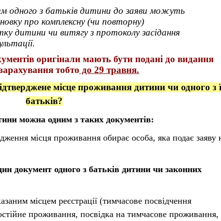
ям одного з батьків дитини до заяви можуть
новку про комплексну (чи повторну)
итку дитини чи витягу з протоколу засідання
ультації.
ументів оригінали мають бути подані до видання
 зарахування тобто
до 29 травня.
дтверджене місце проживання дитини чи одного з ї
батьків?
ини можна одним з таких документів:
рдження місця проживання обирає особа, яка подає заяву 
дин документ одного
з батьків дитини чи законних
казаним місцем реєстрації (тимчасове посвідчення
остійне проживання, посвідка на тимчасове проживання,