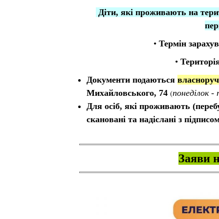
Діти, які проживають на тери
пер
•
Термін зарахув
•
Територі
Документи подаються
власноруч
Михайловського, 74
(
понеділок - 
Для осіб, які проживають (пере
скановані та надіслані з підписо
Заяви 