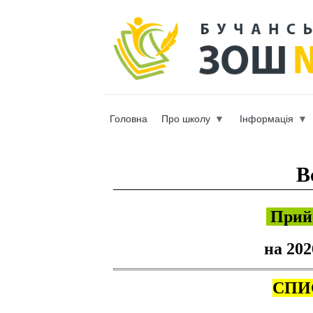
Головна
Про школу
Інформація
Вы здесь
В
Прийо
на 20
СПИ