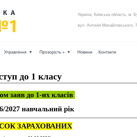
Перейти к
основному
b-school.in.ua
Україна, Київська область,
м. Б
содержанию
вул. Антонія Михайловського, 
Управління
Прозорість +
Новини
Контакти
ступ до 1 класу
м заяв до 1-их класів
26/2027 навчальний рік
СОК ЗАРАХОВАНИХ