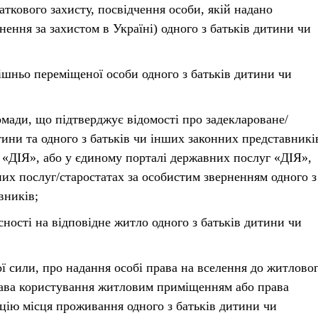
аткового захисту, посвідчення особи, якій надано
нення за захистом в Україні) одного з батьків дитини чи
рішньо переміщеної особи одного з батьків дитини чи
ромади, що підтверджує відомості про задеклароване/
ини та одного з батьків чи інших законних представникі
 «ДІЯ», або у єдиному порталі державних послуг «ДІЯ»,
них послуг/старостатах за особистим зверненням одного з
вників;
сності на відповідне житло одного з батьків дитини чи
ої сили, про надання особі права на вселення до житлово
ава користування житловим приміщенням або права
ацію місця проживання одного з батьків дитини чи