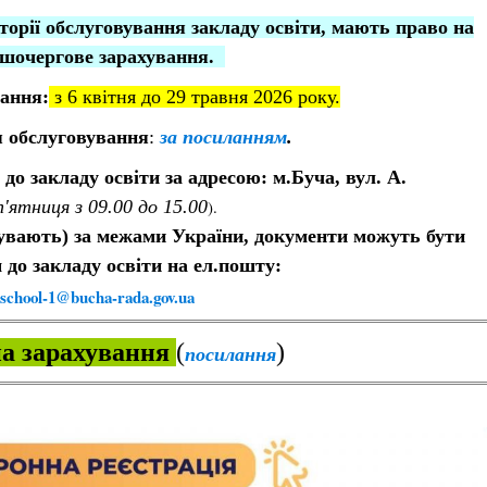
торії обслуговування закладу освіти, мають право на
шочергове зарахування.
ання:
з 6 квітня до 29 травня 2026 року.
я обслуговування
:
за посиланням
.
до закладу освіти за адресою: м.Буча, вул. А.
п'ятниця з 09.00 до 15.00
).
бувають) за межами України
, документи можуть бути
м до закладу освіти на ел.пошту:
school-1@bucha-rada.gov.ua
на зарахування
(
)
посилання