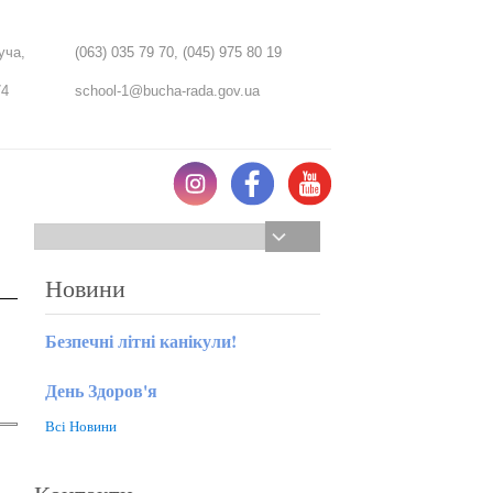
уча,
(063) 035 79 70, 
(045) 975 80 19
74
school-1@bucha-rada.gov.ua
Знайти
Форма поиска
Новини
Безпечні літні канікули!
День Здоров'я
Всі Новини