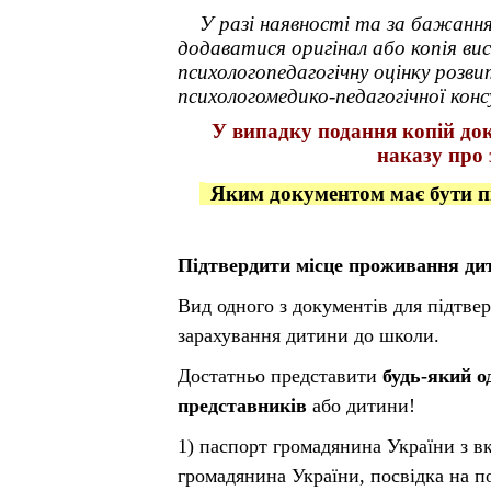
У разі наявності та за бажанн
додаватися оригінал або копія вис
психологопедагогічну оцінку розв
психологомедико-педагогічної конс
У випадку подання копій док
наказу про
Яким документом має бути пі
Підтвердити місце проживання дит
Вид одного з документів для підтве
зарахування дитини до школи.
Достатньо представити
будь-який о
представників
або дитини!
1) паспорт громадянина України з в
громадянина України, посвідка на п