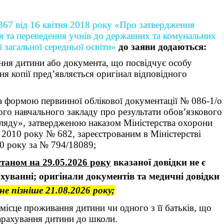
7 від 16 квітня 2018 року «Про затвердження
я та переведення учнів до державних та комунальних
ї загальної середньої освіти»
до заяви додаються:
ення дитини або документа, що посвідчує особу
ння копії пред’являється оригінал відповідного
за формою первинної облікової документації № 086-1/о
ого навчального закладу про результати обов’язкового
ляду», затвердженою наказом Міністерства охорони
я 2010 року № 682, зареєстрованим в Міністерстві
10 року за № 794/18089;
станом на 29.05.2026 року
вказаної довідки не є
ахуванні; оригінали документів та медичні довідки
не пізніше 21.08.2026 року;
місце проживання дитини чи одного з її батьків, що
арахування дитини до школи.