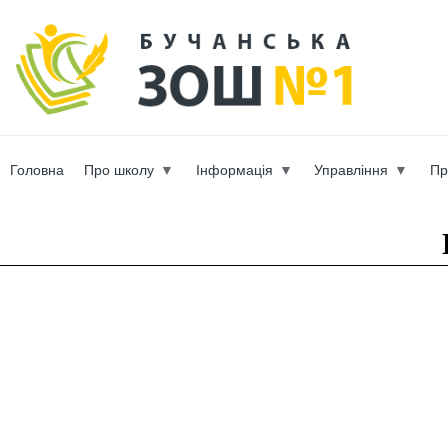
Пер
ос
b-scho
со
Головна
Про школу
Інформація
Управління
Пр
Вы здесь