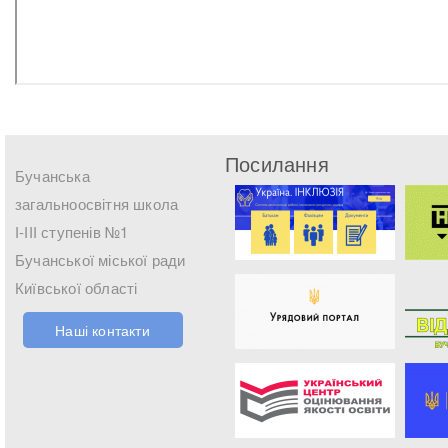
Посилання
Бучанська
загальноосвітня школа
І-ІІІ ступенів №1
Бучанської міської ради
Київської області
Наші контакти