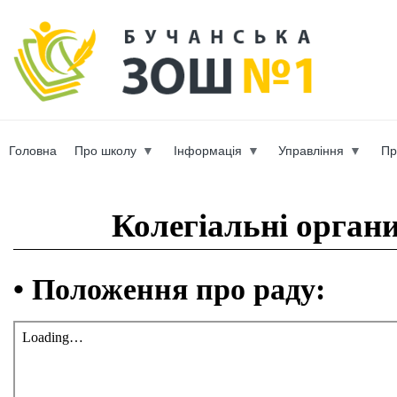
Пер
ос
b-scho
со
Головна
Про школу
Інформація
Управління
Пр
Вы здесь
Колегіальні орган
• Положення про раду: