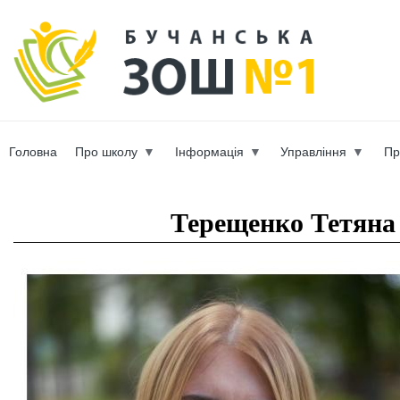
Пер
ос
b-scho
со
Головна
Про школу
Інформація
Управління
Пр
Вы здесь
Терещенко Тетяна