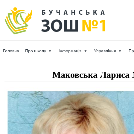
Пер
ос
b-scho
со
Головна
Про школу
Інформація
Управління
Пр
Вы здесь
Маковська Лариса 