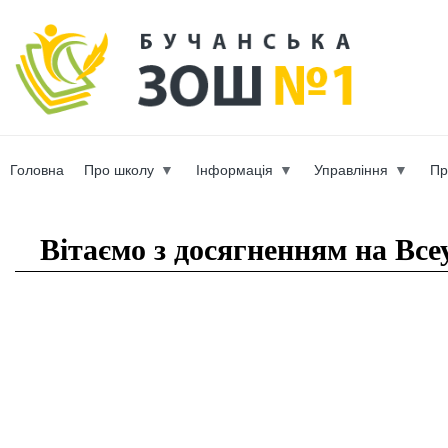
Пер
ос
b-scho
со
Головна
Про школу
Інформація
Управління
Пр
Вы здесь
Вітаємо з досягненням на Всеу