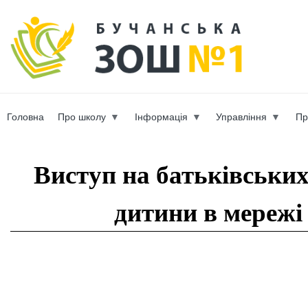
Пер
ос
b-scho
со
Головна
Про школу
Інформація
Управління
Пр
Вы здесь
Виступ на батьківських
дитини в мережі