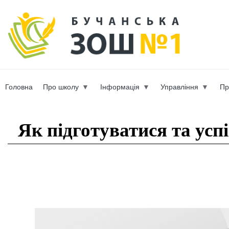
Пер
ос
b-scho
со
Головна
Про школу
Інформація
Управління
Пр
Вы здесь
Як підготуватися та усп