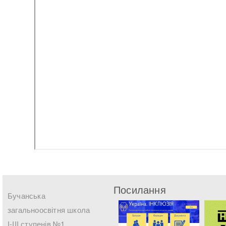
Посилання
Бучанська
загальноосвітня школа
І-ІІІ ступенів №1