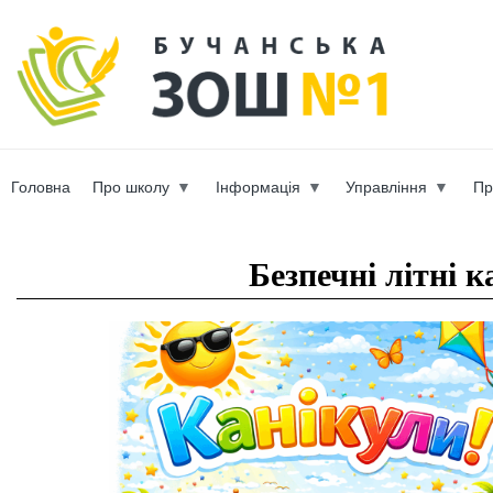
Пер
ос
b-scho
со
Головна
Про школу
Інформація
Управління
Пр
Вы здесь
Безпечні літні к