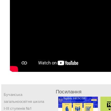
Посилання
Бучанська
загальноосвітня школа
І-ІІІ ступенів №1