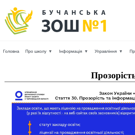
Пер
ос
b-scho
со
Головна
Про школу
Інформація
Управління
Пр
Вы здесь
Прозоріст