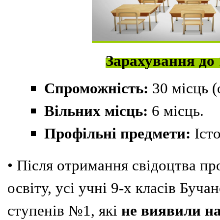
Зарахування до 
Спроможність:
30 місць (
Вільних місць:
6 місць.
Профільні предмети:
Істо
• Після отримання свідоцтва пр
освіту, усі учні 9-х класів Буча
ступенів №1, які
не виявили н