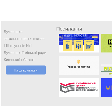
Посилання
Бучанська
загальноосвітня школа
І-ІІІ ступенів №1
Бучанської міської ради
Київської області
Наші контакти