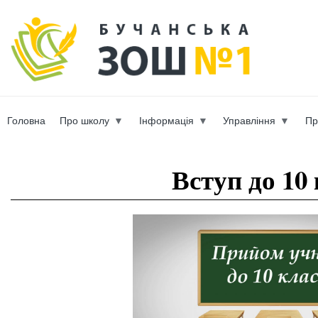
Пер
ос
b-scho
со
Головна
Про школу
Інформація
Управління
Пр
Вы здесь
Вступ до 10