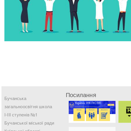
Посилання
Бучанська
загальноосвітня школа
І-ІІІ ступенів №1
Бучанської міської ради
Київської області