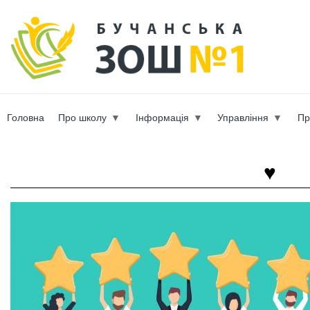
Пер
ос
b-scho
со
Головна
Про школу
Інформація
Управління
Пр
Вы здесь
♥