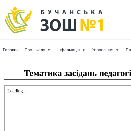
Пер
ос
b-scho
со
Головна
Про школу
Інформація
Управління
Пр
Вы здесь
Тематика засідань педагогі