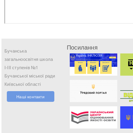
Посилання
Бучанська
загальноосвітня школа
І-ІІІ ступенів №1
Бучанської міської ради
Київської області
Наші контакти