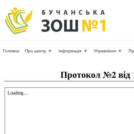
Пер
ос
b-scho
со
Головна
Про школу
Інформація
Управління
Пр
Вы здесь
Протокол №2 від 1