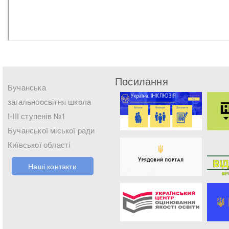
Посилання
Бучанська
загальноосвітня школа
І-ІІІ ступенів №1
Бучанської міської ради
Київської області
Наші контакти